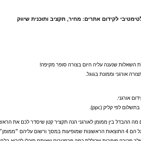
ימטיבי לקידום אתרים: מחיר, תקציב ותוכנית שיווק
 השאלות שנענה עליה היום בצורה סופר מקיפה!
ורה אורגני וממונת בגוגל.
דום אורגני
.
לום לפי קליק (ppc).
 מה ההבדל בין ממומן לאורגני הנה תקציר קטן שיסדר לכם את הראש
קידום ממומן ברשת החיפוש של גוגל הם 4 התוצאות הראשונות שמופיעות במסך ורשום ע
לך מכירה פומבית שכוללת כמה פרמטרים שאותם תוכלו לקרוא בלחיצ
ל הם התוצאות האורגניות שמופיעות ללא תשלום לגוגל וללא תשלום ל