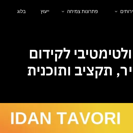
רותים
פתרונות צמיחה
ייעוץ
בלוג
 אורגני SEO
קורסים דיגיטליים
ית אתרים
סדנאות וליווי אישי
לטימטיבי לקידום
ם ממומן בגוגל
שירותי פרימיום לעסקים
, תקציב ותוכנית
ום ממומן ברשתות החברתיות