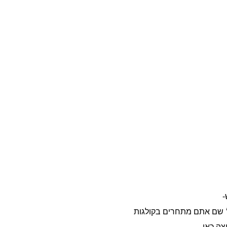
-
ליהם ״ממומן״ שם אתם מתחרים בקולגות
ה כאן.
קליק אלא לפי איכות האתר שלכם