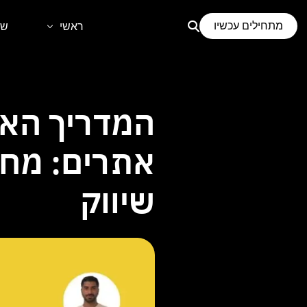
לתוכן
מתחילים עכשיו
ראשי
שי
דף הבית
קידום
אודות
בני
המדריך האו
קידו
אתרים: מחיר
קיד
שיווק