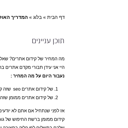
דף הבית
»
בלוג
»
המדריך האולט
תוכן עניינים
מה המחיר של
קידום אתרים
? שאלת
היי אני עידן תבורי
מקדם אתרים
בתצ
נעבור היום על מה המחיר :
של קידום אתרים seo שזה
קי
של קידום אתרים ממומן שזה בתש
אז לפני שנתחיל אם אתם לא יודעים
שלכם בתשלום לפי קליק בתצורה ש
קידום אורגני ברשת החיפוש של גוג