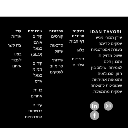
לינקים
פתרונות
שירותים
עלי
מהירים
קורסים
קידום
אודות
עידן תבורי מניע
דף הבית
אורגני
עסקים קדימה
סדנאות
צרו קשר
בגוגל
בעזרת אסטרטגיות
בלוג
שיווק
בואו
(SEO)
שיווק מדויקות
תוכניות
שירותי
לעבוד
ותכנון חכם
קידום
ועלויות
פרימיום
איתנו
לצמיחה. שילוב בין
ממומן
לעסקים
חזון, טכנולוגיה
בגוגל
ותוצאות אמיתיות
אדס
שמובילות להצלחה
בניית
עסקית מתמשכת.
אתרים
קידום
ברשתות
החברתיות