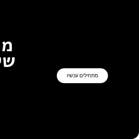
מו
של
מתחילים עכשיו