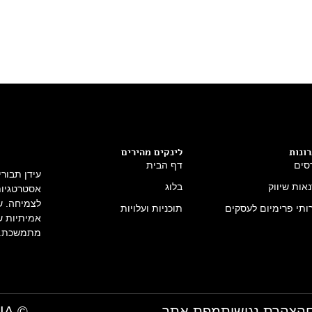
ונות
לינקים מהירים
סים
דף הבית
עידן תבור
אות שיווק
בלוג
אסטרטגיות 
לצמיחה. שי
ותי פרימיום לעסקים
תוכניות ועלויות
אמיתיות ש
מתמשכת.
הצהרת נגישות
מפת אתר
© IDAN TAVORI MEDIA- כל הזכויות שמורות