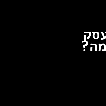
עסק
מה?