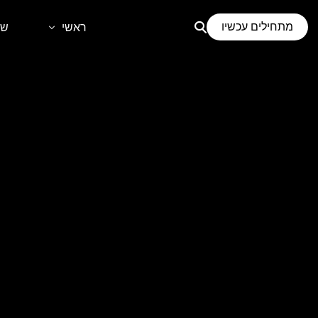
לתוכן
מתחילים עכשיו
ראשי
שי
דף הבית
קידום
אודות
בני
קידו
קיד