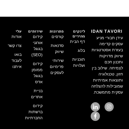
לינקים
פתרונות
שירותים
עלי
מהירים
קורסים
קידום
אודות
עידן תבורי מניע
דף הבית
אורגני
עסקים קדימה
סדנאות
צרו קשר
בגוגל
בעזרת אסטרטגיות
בלוג
שיווק
בואו
(SEO)
שיווק מדויקות
תוכניות
שירותי
לעבוד
ותכנון חכם
קידום
ועלויות
פרימיום
איתנו
לצמיחה. שילוב בין
ממומן
לעסקים
חזון, טכנולוגיה
בגוגל
ותוצאות אמיתיות
אדס
שמובילות להצלחה
בניית
עסקית מתמשכת.
אתרים
קידום
ברשתות
החברתיות