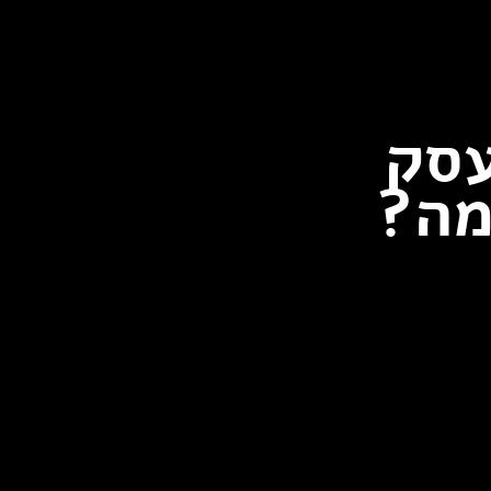
עסק
מה?