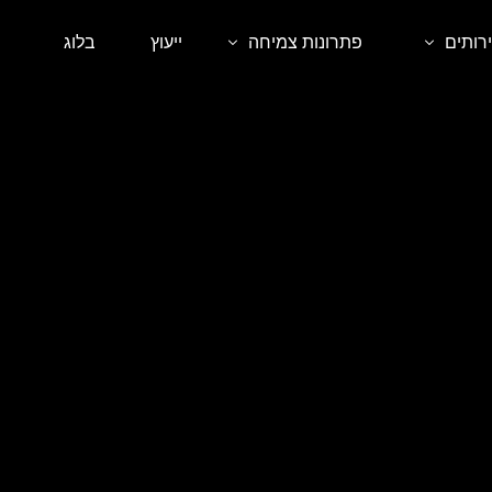
רותים
פתרונות צמיחה
ייעוץ
בלוג
 אורגני SEO
קורסים דיגיטליים
ית אתרים
סדנאות וליווי אישי
ם ממומן בגוגל
שירותי פרימיום לעסקים
ום ממומן ברשתות החברתיות