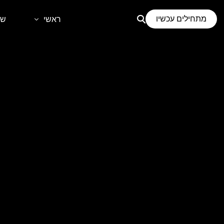
לתוכן
מתחילים עכשיו
ראשי
שי
דף הבית
קידום
אודות
בני
קידו
קיד