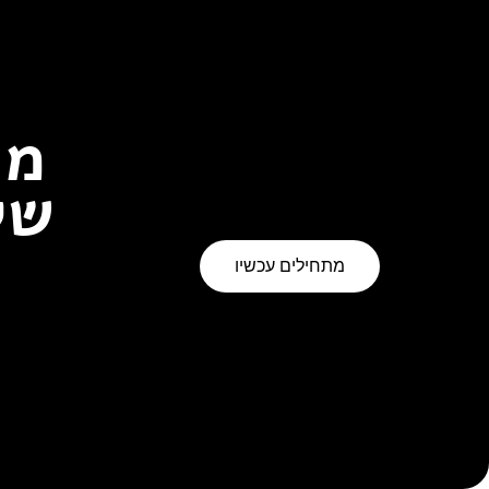
מו
של
מתחילים עכשיו