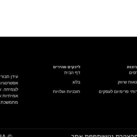
ונות
לינקים מהירים
סים
דף הבית
עידן תבור
אות שיווק
בלוג
אסטרטגיות 
לצמיחה. שי
ותי פרימיום לעסקים
תוכניות ועלויות
אמיתיות ש
מתמשכת.
הצהרת נגישות
מפת אתר
© IDAN TAVORI MEDIA- כל הזכויות שמורות