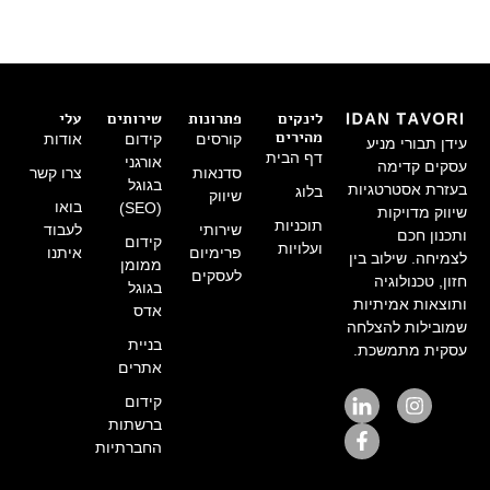
לינקים
פתרונות
שירותים
עלי
מהירים
קורסים
קידום
אודות
עידן תבורי מניע
דף הבית
אורגני
עסקים קדימה
סדנאות
צרו קשר
בגוגל
בעזרת אסטרטגיות
בלוג
שיווק
בואו
(SEO)
שיווק מדויקות
תוכניות
שירותי
לעבוד
ותכנון חכם
קידום
ועלויות
פרימיום
איתנו
לצמיחה. שילוב בין
ממומן
לעסקים
חזון, טכנולוגיה
בגוגל
ותוצאות אמיתיות
אדס
שמובילות להצלחה
בניית
עסקית מתמשכת.
אתרים
קידום
ברשתות
החברתיות