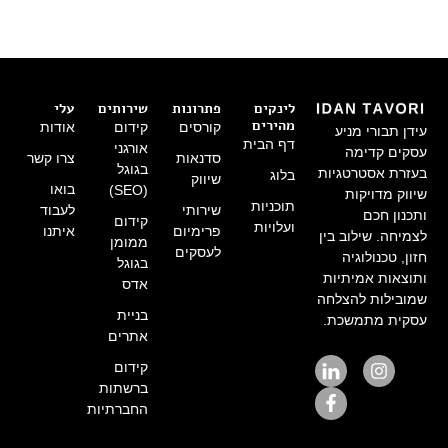
לינקים
פתרונות
שירותים
עלי
מהירים
קורסים
קידום
אודות
עידן תבורי מניע
דף הבית
אורגני
עסקים קדימה
סדנאות
צרו קשר
בגוגל
בעזרת אסטרטגיות
בלוג
שיווק
בואו
(SEO)
שיווק מדויקות
תוכניות
שירותי
לעבוד
ותכנון חכם
קידום
ועלויות
פרימיום
איתנו
לצמיחה. שילוב בין
ממומן
לעסקים
חזון, טכנולוגיה
בגוגל
ותוצאות אמיתיות
אדס
שמובילות להצלחה
בניית
עסקית מתמשכת.
אתרים
קידום
ברשתות
החברתיות