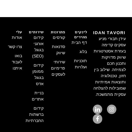
לינקים
פתרונות
שירותים
עלי
מהירים
קורסים
קידום
אודות
עידן תבורי מניע
דף הבית
אורגני
עסקים קדימה
סדנאות
צרו קשר
בגוגל
בעזרת אסטרטגיות
בלוג
שיווק
בואו
(SEO)
שיווק מדויקות
תוכניות
שירותי
לעבוד
ותכנון חכם
קידום
ועלויות
פרימיום
איתנו
לצמיחה. שילוב בין
ממומן
לעסקים
חזון, טכנולוגיה
בגוגל
ותוצאות אמיתיות
אדס
שמובילות להצלחה
בניית
עסקית מתמשכת.
אתרים
קידום
ברשתות
החברתיות