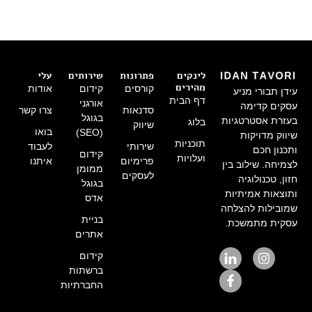
לינקים
פתרונות
שירותים
עלי
מהירים
קורסים
קידום
אודות
עידן תבורי מניע
דף הבית
אורגני
עסקים קדימה
סדנאות
צרו קשר
בגוגל
בעזרת אסטרטגיות
בלוג
שיווק
בואו
(SEO)
שיווק מדויקות
תוכניות
שירותי
לעבוד
ותכנון חכם
קידום
ועלויות
פרימיום
איתנו
לצמיחה. שילוב בין
ממומן
לעסקים
חזון, טכנולוגיה
בגוגל
ותוצאות אמיתיות
אדס
שמובילות להצלחה
בניית
עסקית מתמשכת.
אתרים
קידום
ברשתות
החברתיות