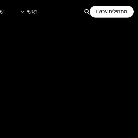
לתוכן
מתחילים עכשיו
ראשי
שי
דף הבית
קידום
אודות
בני
קידו
קיד