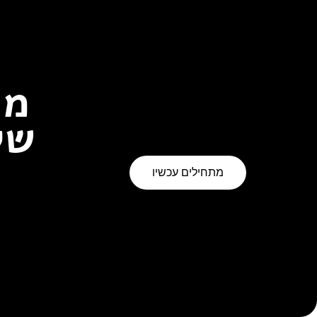
מו
של
מתחילים עכשיו