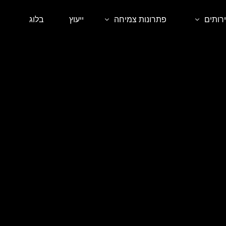
רותים
פתרונות צמיחה
ייעוץ
בלוג
 אורגני SEO
קורסים דיגיטליים
ית אתרים
סדנאות וליווי אישי
ם ממומן בגוגל
שירותי פרימיום לעסקים
ום ממומן ברשתות החברתיות