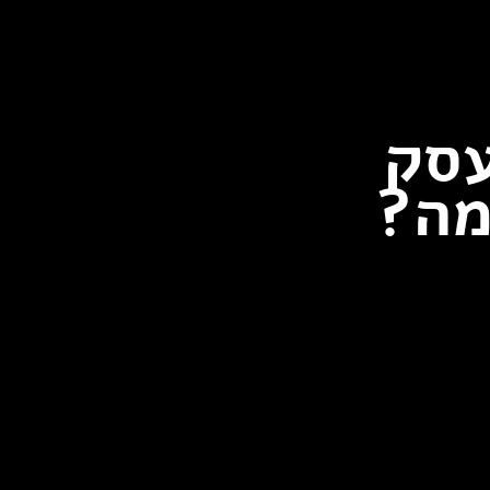
עסק
מה?