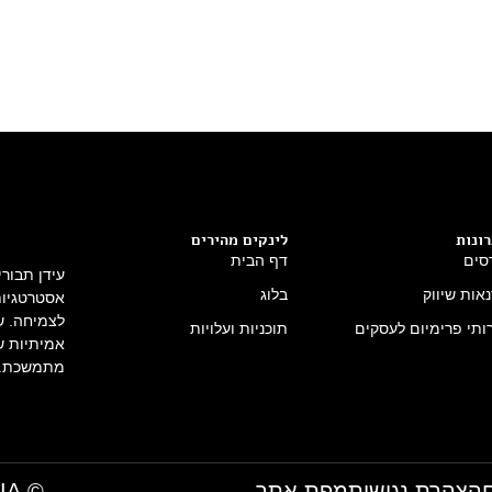
ונות
לינקים מהירים
סים
דף הבית
עידן תבור
אות שיווק
בלוג
אסטרטגיות 
לצמיחה. שי
ותי פרימיום לעסקים
תוכניות ועלויות
אמיתיות ש
מתמשכת.
הצהרת נגישות
מפת אתר
© IDAN TAVORI MEDIA- כל הזכויות שמורות