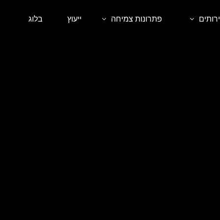
רותים
פתרונות צמיחה
ייעוץ
בלוג
 אורגני SEO
קורסים דיגיטליים
ית אתרים
סדנאות וליווי אישי
ם ממומן בגוגל
שירותי פרימיום לעסקים
ום ממומן ברשתות החברתיות