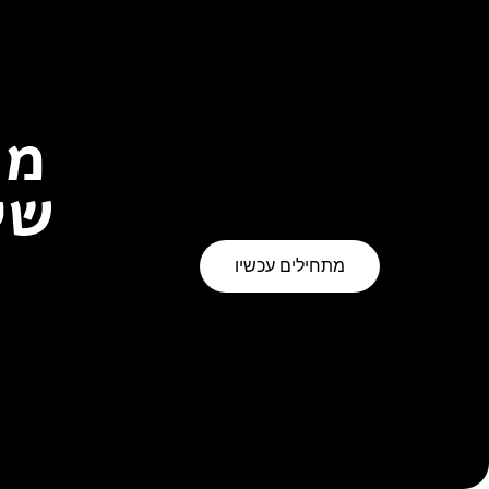
מו
של
מתחילים עכשיו