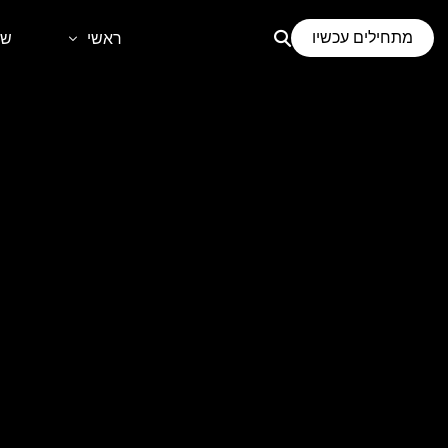
לתוכן
מתחילים עכשיו
ראשי
שי
דף הבית
קידום
אודות
בני
קידו
קיד