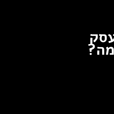
עסק
מה?