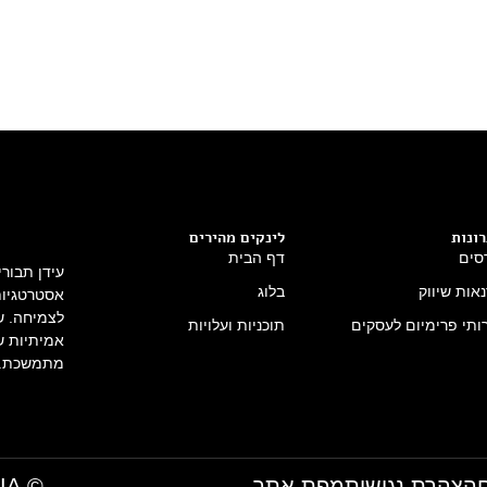
ונות
לינקים מהירים
סים
דף הבית
עידן תבור
אות שיווק
בלוג
אסטרטגיות 
לצמיחה. שי
ותי פרימיום לעסקים
תוכניות ועלויות
אמיתיות ש
מתמשכת.
הצהרת נגישות
מפת אתר
© IDAN TAVORI MEDIA- כל הזכויות שמורות