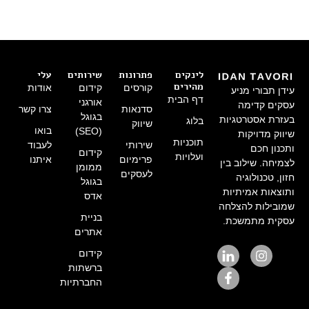
לינקים
פתרונות
שירותים
עלי
מהירים
קורסים
קידום
אודות
עידן תבורי מניע
דף הבית
אורגני
עסקים קדימה
סדנאות
צרו קשר
בגוגל
בעזרת אסטרטגיות
בלוג
שיווק
בואו
(SEO)
שיווק מדויקות
תוכניות
שירותי
לעבוד
ותכנון חכם
קידום
ועלויות
פרימיום
איתנו
לצמיחה. שילוב בין
ממומן
לעסקים
חזון, טכנולוגיה
בגוגל
ותוצאות אמיתיות
אדס
שמובילות להצלחה
בניית
עסקית מתמשכת.
אתרים
קידום
ברשתות
החברתיות