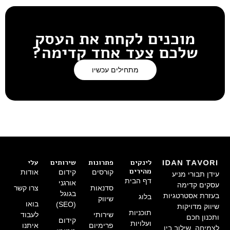
מוכנים לקחת את העסק
שלכם צעד אחד קדימה?
מתחילים עכשיו
לינקים
פתרונות
שירותים
עלי
מהירים
קורסים
קידום
אודות
עידן תבורי מניע
דף הבית
אורגני
עסקים קדימה
סדנאות
צרו קשר
בגוגל
בעזרת אסטרטגיות
בלוג
שיווק
בואו
(SEO)
שיווק מדויקות
תוכניות
שירותי
לעבוד
ותכנון חכם
קידום
ועלויות
פרימיום
איתנו
לצמיחה. שילוב בין