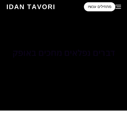
לתוכן
מתחילים עכשיו
דברים נפלאים מחכים באופק
משהו מתבשל! אנחנו עובדים על החנות שלנו, והיא תושק בקרוב!