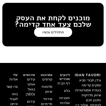
מוכנים לקחת את העסק
שלכם צעד אחד קדימה?
מתחילים עכשיו
לינקים
פתרונות
שירותים
עלי
מהירים
קורסים
קידום
אודות
עידן תבורי מניע
דף הבית
אורגני
עסקים קדימה
סדנאות
צרו קשר
בגוגל
בעזרת אסטרטגיות
בלוג
שיווק
בואו
(SEO)
שיווק מדויקות
תוכניות
שירותי
לעבוד
ותכנון חכם
קידום
ועלויות
פרימיום
איתנו
לצמיחה. שילוב בין