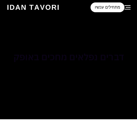
לתוכן
מתחילים עכשיו
דברים נפלאים מחכים באופק
משהו מתבשל! אנחנו עובדים על החנות שלנו, והיא תושק בקרוב!